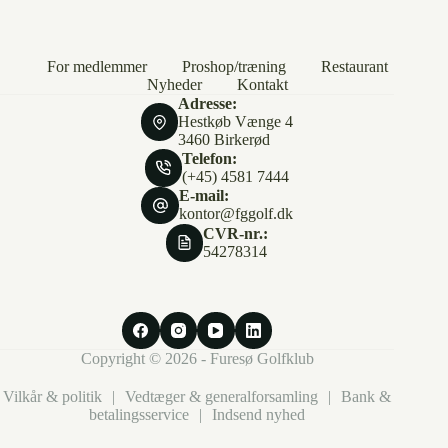
For medlemmer
Proshop/træning
Restaurant
Nyheder
Kontakt
Adresse:
Hestkøb Vænge 4
3460 Birkerød
Telefon:
(+45) 4581 7444
E-mail:
kontor@fggolf.dk
CVR-nr.:
54278314
Copyright © 2026 - Furesø Golfklub
Vilkår & politik
|
Vedtæger & generalforsamling
|
Bank &
betalingsservice
|
Indsend nyhed