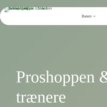
Fortsæt
til
indhold
Banen
Proshoppen 
trænere