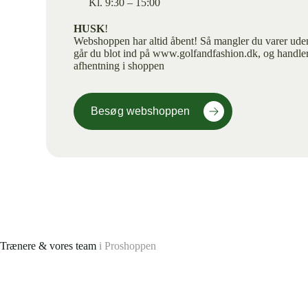
Kl. 9:30 – 15:00
HUSK
!
Webshoppen har altid åbent! Så mangler du varer uden
går du blot ind på www.golfandfashion.dk, og handler.
afhentning i shoppen
Besøg webshoppen
Trænere & vores team
i Proshoppen