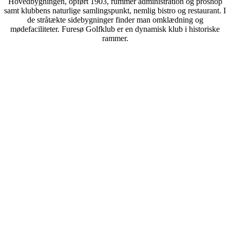
Hovedbygningen, opført 1903, rummer administration og proshop
samt klubbens naturlige samlingspunkt, nemlig bistro og restaurant. I
de stråtækte sidebygninger finder man omklædning og
mødefaciliteter. Furesø Golfklub er en dynamisk klub i historiske
rammer.