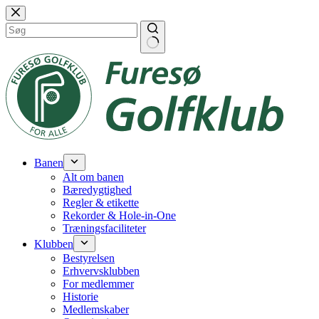
Fortsæt
til
indhold
Banen
Alt om banen
Bæredygtighed
Regler & etikette
Rekorder & Hole-in-One
Træningsfaciliteter
Klubben
Bestyrelsen
Erhvervsklubben
For medlemmer
Historie
Medlemskaber