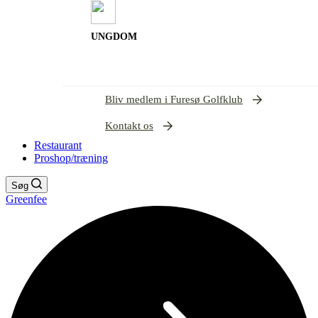
UNGDOM
Bliv medlem i Furesø Golfklub
Kontakt os
Restaurant
Proshop/træning
Søg
Greenfee