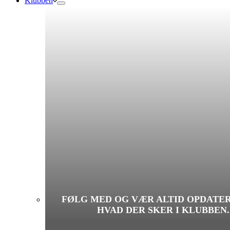
Klubben
FØLG MED OG VÆR ALTID OPDATE
HVAD DER SKER I KLUBBEN.