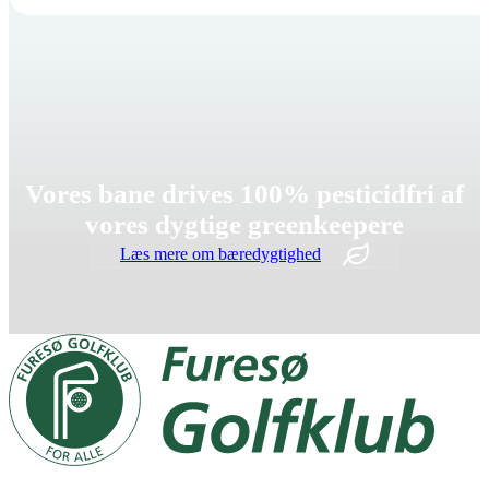
Vores bane drives 100% pesticidfri af
vores dygtige greenkeepere
Læs mere om bæredygtighed