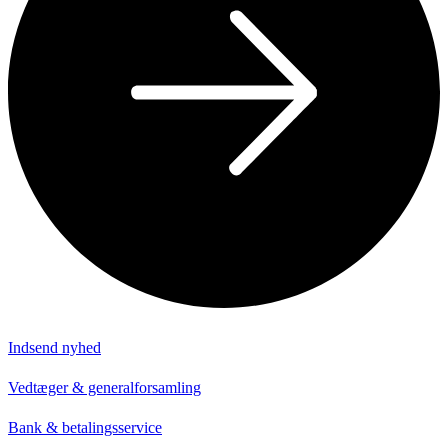
Indsend nyhed
Vedtæger & generalforsamling
Bank & betalingsservice