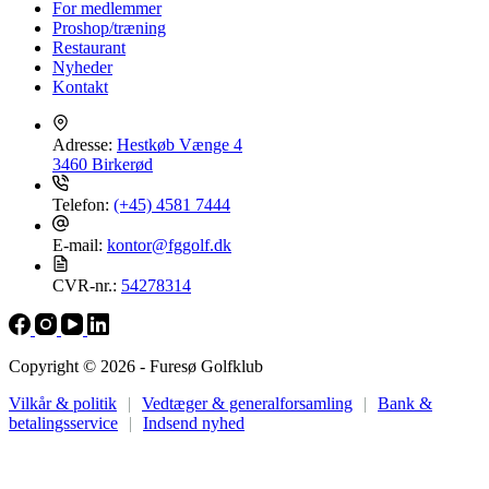
For medlemmer
Proshop/træning
Restaurant
Nyheder
Kontakt
Adresse:
Hestkøb Vænge 4
3460 Birkerød
Telefon:
(+45) 4581 7444
E-mail:
kontor@fggolf.dk
CVR-nr.:
54278314
Copyright © 2026 - Furesø Golfklub
Vilkår & politik
|
Vedtæger & generalforsamling
|
Bank &
betalingsservice
|
Indsend nyhed