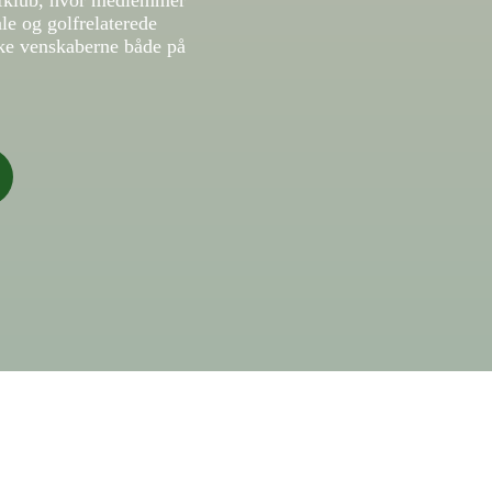
olfklub, hvor medlemmer
le og golfrelaterede
rke venskaberne både på