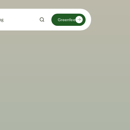
ng
Greenfee