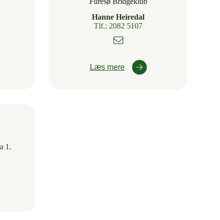
Furesø Bridgeklub
Hanne Heiredal
Tlf.: 2082 5107
Læs mere
a 1.