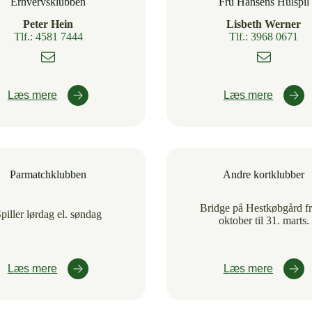
Erhvervsklubben
Fru Hansens Hulspil
Peter Hein
Lisbeth Werner
Tlf.: 4581 7444
Tlf.: 3968 0671
Læs mere
Læs mere
Parmatchklubben
Andre kortklubber
Bridge på Hestkøbgård fr
piller lørdag el. søndag
oktober til 31. marts.
Læs mere
Læs mere