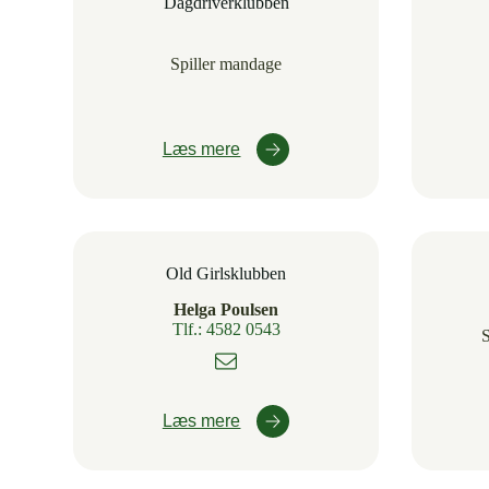
Dagdriverklubben
Spiller mandage
Læs mere
Old Girlsklubben
Helga Poulsen
Tlf.: 4582 0543
S
Læs mere