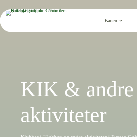
Fortsæt
til
indhold
Banen
KIK & andre
aktiviteter