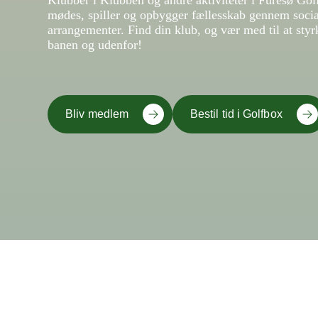
Klubber i Klubben og andre aktiviteter i Furesø G
mødes, spiller og opbygger fællesskab gennem socia
arrangementer. Find din klub, og vær med til at sty
banen og udenfor!
Bliv medlem
Bestil tid i Golfbox