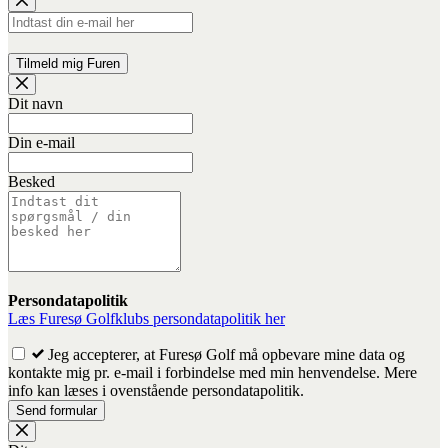
Leave
Dit navn
this
field
Din e-mail
blank
Besked
Persondatapolitik
Læs Furesø Golfklubs persondatapolitik her
Jeg accepterer, at Furesø Golf må opbevare mine data og
kontakte mig pr. e-mail i forbindelse med min henvendelse. Mere
info kan læses i ovenstående persondatapolitik.
Send formular