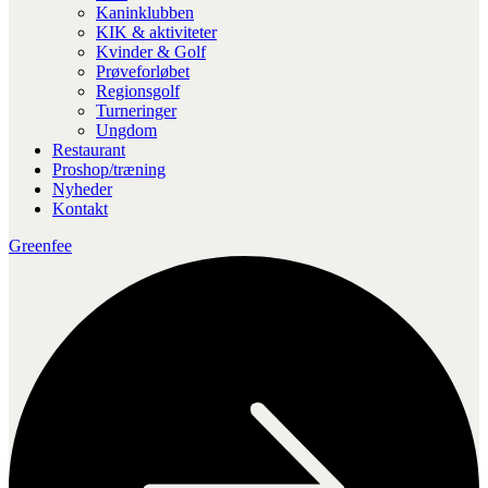
Kaninklubben
KIK & aktiviteter
Kvinder & Golf
Prøveforløbet
Regionsgolf
Turneringer
Ungdom
Restaurant
Proshop/træning
Nyheder
Kontakt
Greenfee