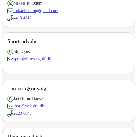
Mikael R. Ødum
mikael.odum@gmail.com
4410 4812
Sportsudvalg
Stig Quist
sport@furesoegolf.dk
Turneringsudvalg
Jan Horne Hansen
jhor@mek.dtu.dk
2223 0047
Ungdomsudvalg