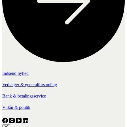
Indsend nyhed
Vedtæger & generalforsamling
Bank & betalingsservice
Vilkår & politik