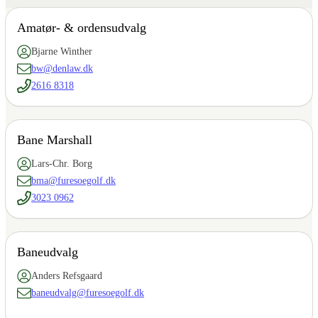
Amatør- & ordensudvalg
Bjarne Winther
bw@denlaw.dk
2616 8318
Bane Marshall
Lars-Chr. Borg
bma@furesoegolf.dk
3023 0962
Baneudvalg
Anders Refsgaard
baneudvalg@furesoegolf.dk