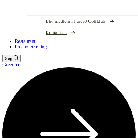
Bliv medlem i Furesø Golfklub
Kontakt os
Restaurant
Proshop/træning
Søg
Greenfee