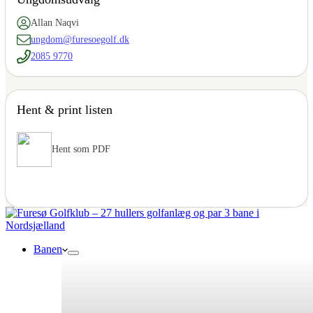
Allan Naqvi
ungdom@furesoegolf.dk
2085 9770
Hent & print listen
Hent som PDF
Banen