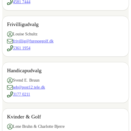
4581 7444
Frivilligudvalg
Louise Schultz
frivillig@furesoegolf.dk
5361 1954
Handicapudvalg
Svend E. Bruun
seb@post12.tele.dk
3177 0211
Kvinder & Golf
Lene Bruhn & Charlotte Bjerre