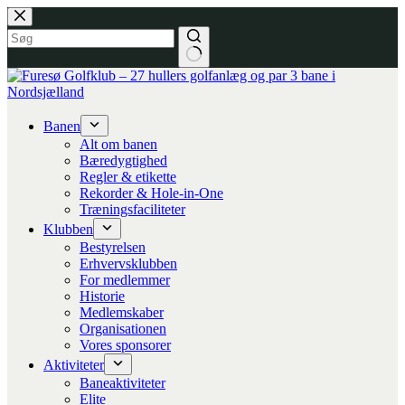
Fortsæt
til
indhold
Banen
Alt om banen
Bæredygtighed
Regler & etikette
Rekorder & Hole-in-One
Træningsfaciliteter
Klubben
Bestyrelsen
Erhvervsklubben
For medlemmer
Historie
Medlemskaber
Organisationen
Vores sponsorer
Aktiviteter
Baneaktiviteter
Elite