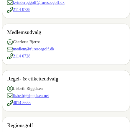
kvinderoggolf@furesoegolf.dk
2114 0728
Medlemsudvalg
Charlotte Bjerre
medlem@furesoegolf.dk
2114 0728
Regel- & etiketteudvalg
Lisbeth Riggelsen
lisbeth@riggelsen.net
4014 8653
Regionsgolf