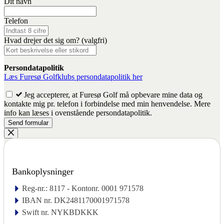
Leave
Dit navn
this
field
Telefon
blank
Hvad drejer det sig om?
(valgfri)
Persondatapolitik
Læs Furesø Golfklubs persondatapolitik her
Jeg accepterer, at Furesø Golf må opbevare mine data og
kontakte mig pr. telefon i forbindelse med min henvendelse. Mere
info kan læses i ovenstående persondatapolitik.
Send formular
Bankoplysninger
Reg-nr.: 8117 - Kontonr. 0001 971578
IBAN nr. DK2481170001971578
Swift nr. NYKBDKKK