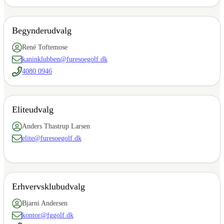
Begynderudvalg
René Toftemose
kaninklubben@furesoegolf.dk
4080 0946
Eliteudvalg
Anders Thastrup Larsen
elite@furesoegolf.dk
Erhvervsklubudvalg
Bjarni Andersen
kontor@fggolf.dk