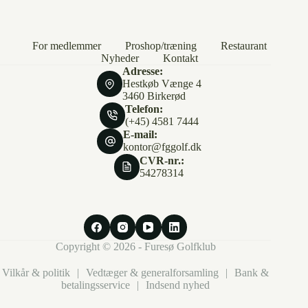
For medlemmer
Proshop/træning
Restaurant
Nyheder
Kontakt
Adresse:
Hestkøb Vænge 4
3460 Birkerød
Telefon:
(+45) 4581 7444
E-mail:
kontor@fggolf.dk
CVR-nr.:
54278314
Copyright © 2026 - Furesø Golfklub
Vilkår & politik
|
Vedtæger & generalforsamling
|
Bank &
betalingsservice
|
Indsend nyhed