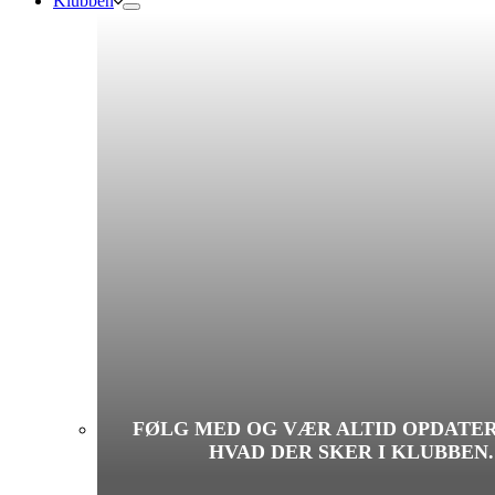
Klubben
FØLG MED OG VÆR ALTID OPDATE
HVAD DER SKER I KLUBBEN.