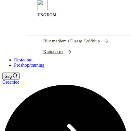
UNGDOM
Bliv medlem i Furesø Golfklub
Kontakt os
Restaurant
Proshop/træning
Søg
Greenfee