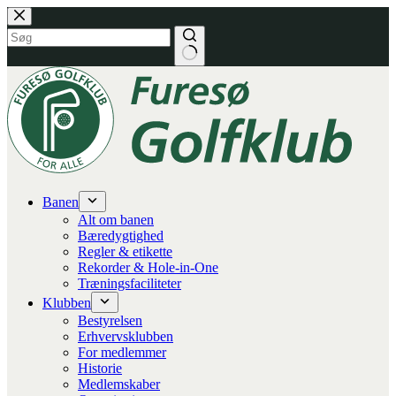
Fortsæt
til
indhold
Banen
Alt om banen
Bæredygtighed
Regler & etikette
Rekorder & Hole-in-One
Træningsfaciliteter
Klubben
Bestyrelsen
Erhvervsklubben
For medlemmer
Historie
Medlemskaber