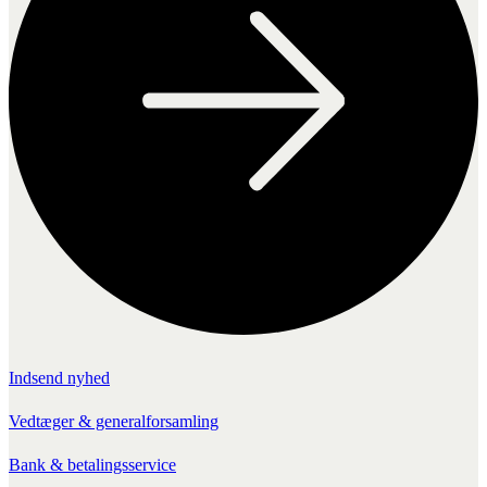
Indsend nyhed
Vedtæger & generalforsamling
Bank & betalingsservice