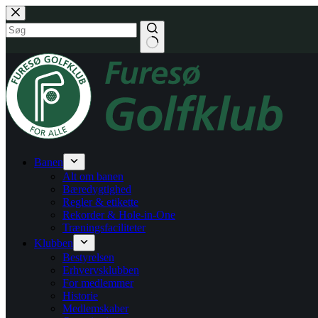
Fortsæt
til
indhold
Banen
Alt om banen
Bæredygtighed
Regler & etikette
Rekorder & Hole-in-One
Træningsfaciliteter
Klubben
Bestyrelsen
Erhvervsklubben
For medlemmer
Historie
Medlemskaber