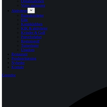
Organisationen
Vores sponsorer
Aktiviteter
Baneaktiviteter
Elite
Kaninklubben
KIK & aktiviteter
Kvinder & Golf
Prøveforløbet
Regionsgolf
Turneringer
Ungdom
Restaurant
Proshop/træning
Nyheder
Kontakt
Greenfee