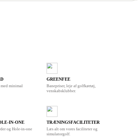
ED
GREENFEE
r, med minimal
Banepriser, leje af golfkørtøj,
venskabsklubber.
LE-IN-ONE
TRÆNINGSFACILITETER
rder og Hole-in-one
Læs alt om vores faciliteter og
simulatorgolf.