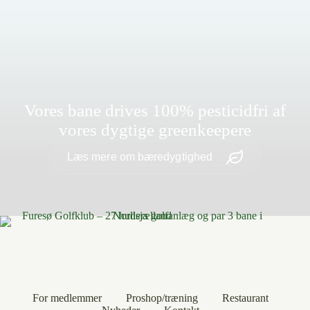
Vores bane drives 100% pesticidfri af
vores dygtige greenkeepere
Læs mere om bæredygtighed
For medlemmer
Proshop/træning
Restaurant