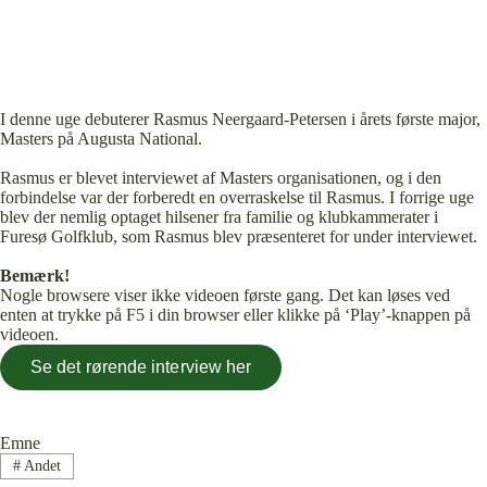
I denne uge debuterer Rasmus Neergaard-Petersen i årets første major,
Masters på Augusta National.
Rasmus er blevet interviewet af Masters organisationen, og i den
forbindelse var der forberedt en overraskelse til Rasmus. I forrige uge
blev der nemlig optaget hilsener fra familie og klubkammerater i
Furesø Golfklub, som Rasmus blev præsenteret for under interviewet.
Bemærk!
Nogle browsere viser ikke videoen første gang. Det kan løses ved
enten at trykke på F5 i din browser eller klikke på ‘Play’-knappen på
videoen.
Se det rørende interview her
Emne
#
Andet