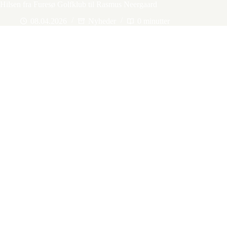
Hilsen fra Furesø Golfklub til Rasmus Neergaard
08.04.2026
Nyheder
0 minutter