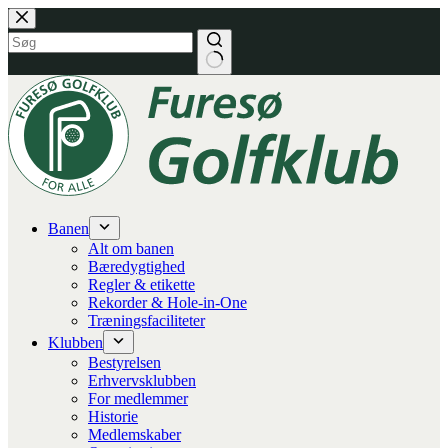
Fortsæt
til
indhold
Banen
Alt om banen
Bæredygtighed
Regler & etikette
Rekorder & Hole-in-One
Træningsfaciliteter
Klubben
Bestyrelsen
Erhvervsklubben
For medlemmer
Historie
Medlemskaber