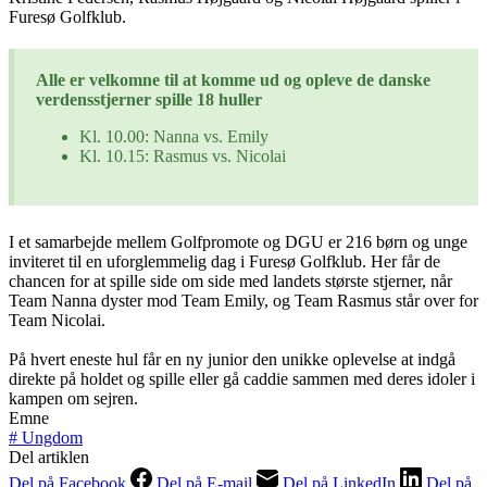
Furesø Golfklub.
Alle er velkomne til at komme ud og opleve de danske
verdensstjerner spille 18 huller
Kl. 10.00: Nanna vs. Emily
Kl. 10.15: Rasmus vs. Nicolai
I et samarbejde mellem Golfpromote og DGU er 216 børn og unge
inviteret til en uforglemmelig dag i Furesø Golfklub. Her får de
chancen for at spille side om side med landets største stjerner, når
Team Nanna dyster mod Team Emily, og Team Rasmus står over for
Team Nicolai.
På hvert eneste hul får en ny junior den unikke oplevelse at indgå
direkte på holdet og spille eller gå caddie sammen med deres idoler i
kampen om sejren.
Emne
#
Ungdom
Del artiklen
Del på Facebook
Del på E-mail
Del på LinkedIn
Del på