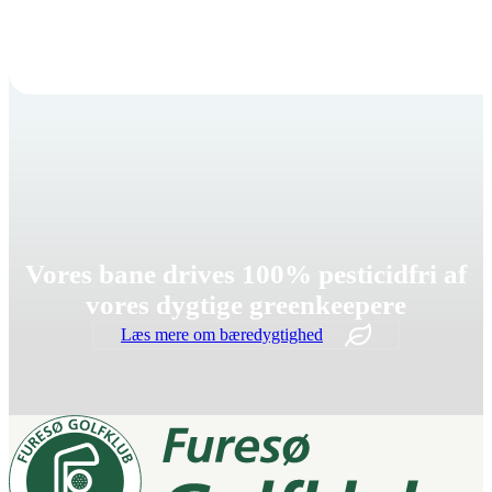
Vores bane drives 100% pesticidfri af
vores dygtige greenkeepere
Læs mere om bæredygtighed