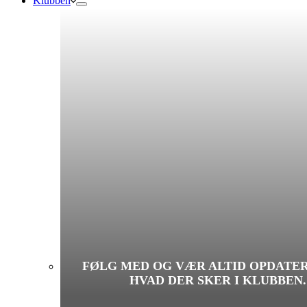
Klubben
FØLG MED OG VÆR ALTID OPDATE
HVAD DER SKER I KLUBBEN.