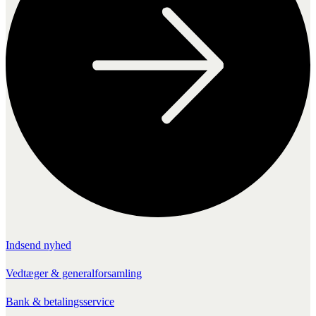
Indsend nyhed
Vedtæger & generalforsamling
Bank & betalingsservice