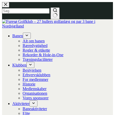
Fortsæt
til
indhold
Banen
Alt om banen
Bæredygtighed
Regler & etikette
Rekorder & Hole-in-One
Træningsfaciliteter
Klubben
Bestyrelsen
Erhvervsklubben
For medlemmer
Historie
Medlemskaber
Organisationen
Vores sponsorer
Aktiviteter
Baneaktiviteter
Elite