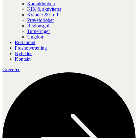
Kaninklubben
KIK & aktiviteter
Kvinder & Golf
Prøveforløbet
Regionsgolf
Turneringer
Ungdom
Restaurant
Proshop/træning
Nyheder
Kontakt
Greenfee