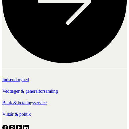
Indsend nyhed
Vedtæger & generalforsamling
Bank & betalingsservice
Vilkår & politik