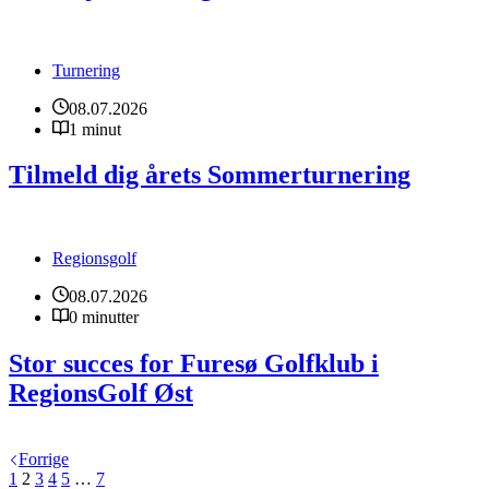
Turnering
08.07.2026
1 minut
Tilmeld dig årets Sommerturnering
Regionsgolf
08.07.2026
0 minutter
Stor succes for Furesø Golfklub i
RegionsGolf Øst
Forrige
1
2
3
4
5
…
7