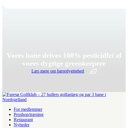
Vores bane drives 100% pesticidfri af
vores dygtige greenkeepere
Læs mere om bæredygtighed
For medlemmer
Proshop/træning
Restaurant
Nyheder